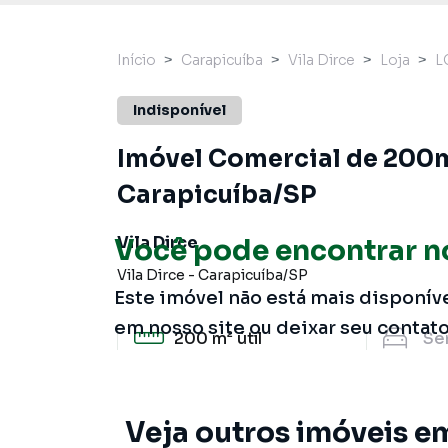
Início
Carapicuíba
Vila Dirce
Loja
L
Indisponível
Imóvel Comercial de 200m²
Carapicuíba/SP
Vila Dirce
Você pode encontrar n
Vila Dirce
-
Carapicuíba
/
SP
Este imóvel não está mais disponív
em nosso site ou deixar seu contat
200 m²
útil
Se
Veja outros imóveis em