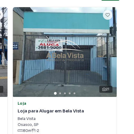
21
Loja
Loj
Loja para Alugar em Bela Vista
Loj
Bela Vista
Vel
Osasco
,
SP
Osa
80
m²
2