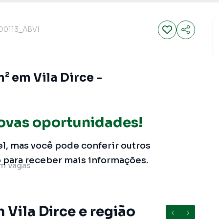
O0113_ABVI
 em Vila Dirce -
ovas oportunidades!
el, mas você pode conferir outros
o para receber mais informações.
m
vagas
 Vila Dirce e região