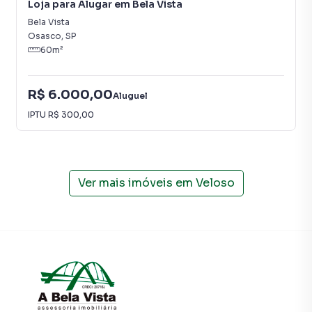
Loja para Alugar em Bela Vista
o número de contatos interessados e tendo como
Bela Vista
consequência uma maior chance de vender ou alugar seu
Osasco
,
SP
imóvel mais rápido. Contamos também com um time de
60
m²
programadores, corretores treinados e uma central de
atendimento preparada para atender proprietários e
inquilinos.
R$ 6.000,00
Aluguel
IPTU
R$ 300,00
Ver mais imóveis em
Veloso