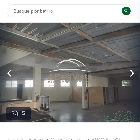
5
Início
Osasco
Veloso
Loja
SL0426_ABVI