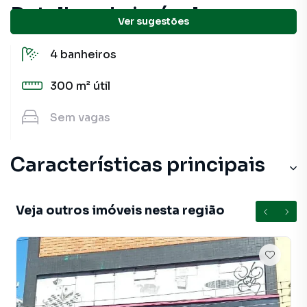
Detalhes do imóvel
Ver sugestões
4
banheiros
300 m²
útil
Sem
vagas
Características principais
Veja outros imóveis nesta região