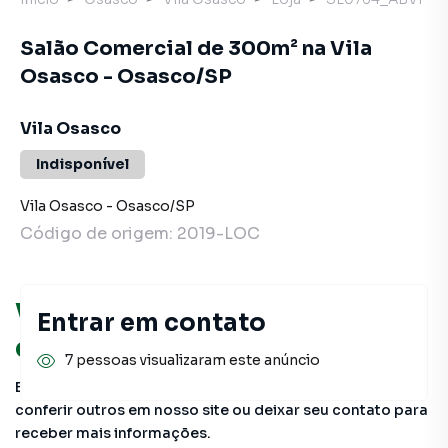
Salão Comercial de 300m² na Vila
Osasco - Osasco/SP
Vila Osasco
Indisponível
Vila Osasco
-
Osasco
/
SP
Código de origem:
2019-LOC
Você pode encontrar novas
Entrar em contato
oportunidades!
7 pessoas visualizaram este anúncio
Este imóvel não está mais disponível, mas você pode
conferir outros em nosso site ou deixar seu contato para
receber mais informações.