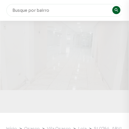
Início
Osasco
Vila Osasco
Loja
SL0764_ABVI