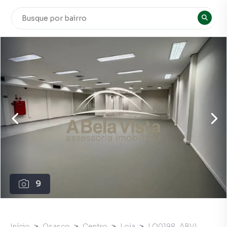
9
Início
Osasco
Centro
Loja
LO0198_ABVI