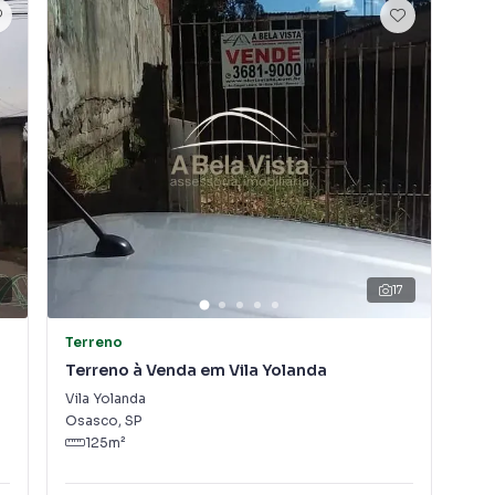
2
17
Terreno
Ter
Terreno à Venda em Vila Yolanda
Ter
Vila Yolanda
Cip
Osasco
,
SP
Osa
125
m²