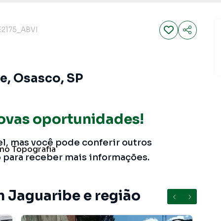
E2175_ABVI
e, Osasco, SP
ovas oportunidades!
el, mas você pode conferir outros
ano
Topografia
o para receber mais informações.
m Jaguaribe e região