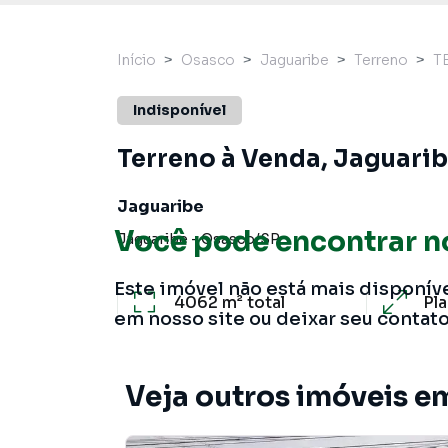
Início
Osasco
Jaguaribe
Terreno
T
Indisponível
Terreno à Venda, Jaguarib
Jaguaribe
Você pode encontrar n
Jaguaribe
-
Osasco
/
SP
Este imóvel não está mais disponív
4062 m²
total
Pl
em nosso site ou deixar seu contat
Veja outros imóveis e