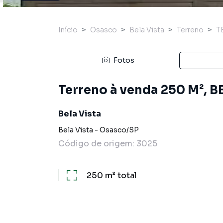
Início
Osasco
Bela Vista
Terreno
T
Fotos
Terreno à venda 250 M², 
Bela Vista
Bela Vista
-
Osasco
/
SP
Código de origem:
3025
250 m²
total