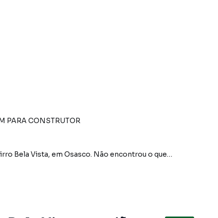
OM PARA CONSTRUTOR
irro Bela Vista, em Osasco. Não encontrou o que
 Terreno em Osasco? Entre em contato com nossa
artamentos, casas residenciais e comerciais, sobrados,
ocação, além de empreendimentos em construção ou