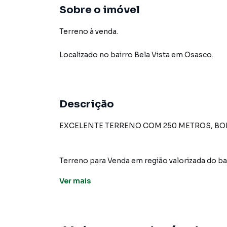
Sobre o imóvel
Terreno à venda.
Localizado
no bairro Bela Vista
em Osasco
.
Descrição
EXCELENTE TERRENO COM 250 METROS, B
Terreno para Venda em região valorizada do ba
procurava ou deseja mais informações sobre
Ver
mais
equipe pelo telefone (11) 3681-9000.
A A Bela Vista Imóveis tem mais opções de ap
terrenos, lojas e barracões para venda ou l