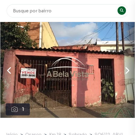
1
Início
Osasco
Km 18
Sobrado
SO6112_ABVI