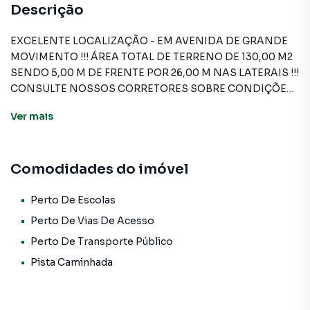
Descrição
EXCELENTE LOCALIZAÇÃO - EM AVENIDA DE GRANDE
MOVIMENTO !!! ÁREA TOTAL DE TERRENO DE 130,00 M2
SENDO 5,00 M DE FRENTE POR 26,00 M NAS LATERAIS !!!
CONSULTE NOSSOS CORRETORES SOBRE CONDIÇÕES
DE PAGAMENTO !!!
Ver
mais
Sobrado para Venda em região valorizada do bairro Km 18,
Comodidades do imóvel
em Osasco. Não encontrou o que procurava ou deseja
mais informações sobre Sobrado em Osasco? Entre em
contato com nossa equipe pelo telefone (11) 3681-9000.
Perto De Escolas
Perto De Vias De Acesso
A A Bela Vista Imóveis tem mais opções de apartamentos,
Perto De Transporte Público
casas residenciais e comerciais, sobrados, terrenos, lojas
Pista Caminhada
e barracões para venda ou locação, além de
empreendimentos em construção ou lançamentos na
planta em Km 18 e em outras regiões de Osasco. Aqui você