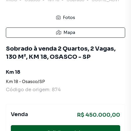
Fotos
Mapa
Sobrado à venda 2 Quartos, 2 Vagas,
130 M², KM 18, OSASCO - SP
Km 18
Km 18
-
Osasco
/
SP
Código de origem:
874
Venda
R$ 450.000,00