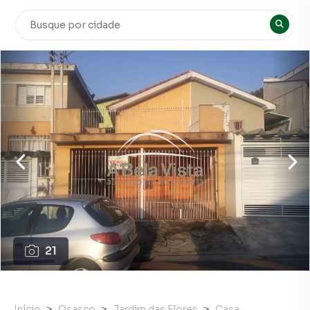
21
Início
Osasco
Jardim das Flores
Casa