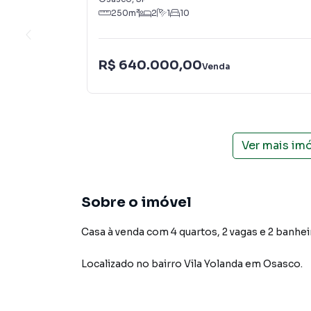
250
m²
2
1
10
R$ 640.000,00
Venda
Ver mais im
Sobre o imóvel
Casa à venda com 4 quartos, 2 vagas e 2 banhei
Localizado
no bairro Vila Yolanda
em Osasco
.