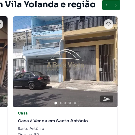
 Vila Yolanda e região
10
Casa
Ca
Casa à Venda em Santo Antônio
Ca
Santo Antônio
Cip
Osasco
,
SP
Osa