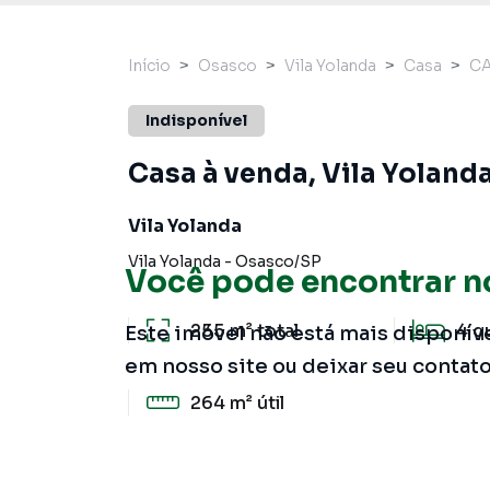
Início
Osasco
Vila Yolanda
Casa
CA
Indisponível
Casa à venda, Vila Yoland
Vila Yolanda
Vila Yolanda
-
Osasco
/
SP
Você pode encontrar n
255 m²
total
4
q
Este imóvel não está mais disponív
em nosso site ou deixar seu contat
264 m²
útil