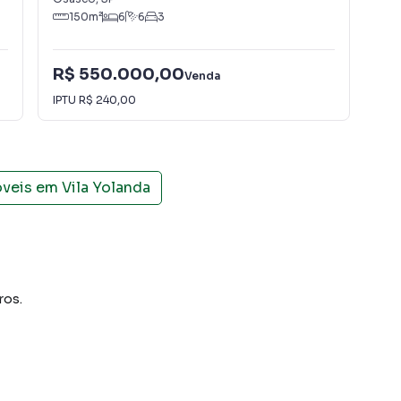
150
m²
6
6
3
R$ 550.000,00
Venda
R$
IPTU
R$ 240,00
óveis em
Vila Yolanda
ros.