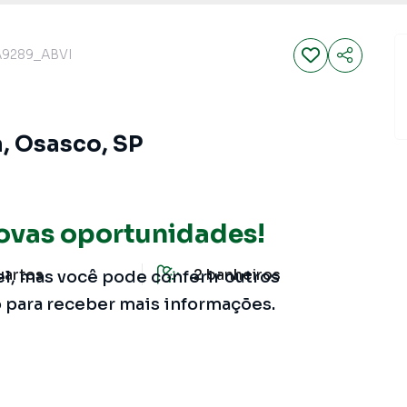
9289_ABVI
a, Osasco, SP
ovas oportunidades!
uartos
2
banheiros
el, mas você pode conferir outros
o para receber mais informações.