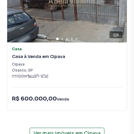
5
Casa
Casa à Venda em Cipava
Cipava
Osasco
,
SP
120
m²
3
1
2
R$ 600.000,00
Venda
Ver mais imóveis em
Cipava