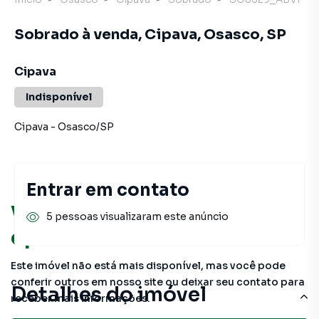
Sobrado à venda, Cipava, Osasco, SP
Cipava
Indisponível
Cipava
-
Osasco
/
SP
Entrar em contato
Você pode encontrar novas
5 pessoas visualizaram este anúncio
oportunidades!
Este imóvel não está mais disponível, mas você pode
conferir outros em nosso site ou deixar seu contato para
Detalhes do imóvel
receber mais informações.