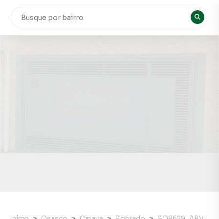
Início
Osasco
Cipava
Sobrado
SO8629_ABVI