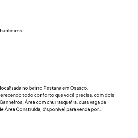
 banheiros.
 oferecendo todo conforto que você precisa, com dois
ros, Área com churrasqueira, duas vaga de
onstruída, disponível para venda por
ueira e uma edícula.
Casa incrível pode ser sua com condições especiais de