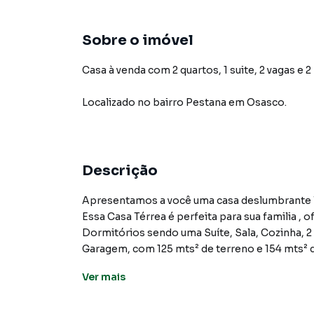
Sobre o imóvel
Casa à venda com 2 quartos, 1 suite, 2 vagas e 2
Localizado
no bairro Pestana
em Osasco
.
Descrição
Apresentamos a você uma casa deslumbrante localizada no bairro Pestana em Osasco.
Essa Casa Térrea é perfeita para sua familia ,
Dormitórios sendo uma Suíte, Sala, Cozinha, 2 Banhei
Garagem, com 125 mts² de terreno e 154 mts² de Área C
R$.530.000,00.
Ver
mais
A Casa ainda conta com uma área com churrasq
E não se preocupe com o financiamento, essa 
financiamento.