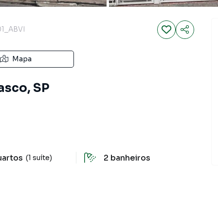
1_ABVI
Mapa
asco, SP
uartos
2
banheiros
(1 suíte)