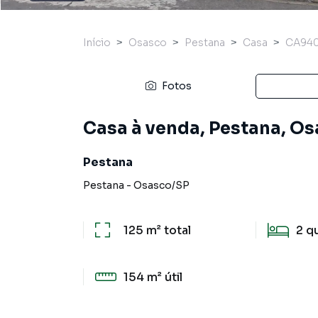
Início
Osasco
Pestana
Casa
CA940
Fotos
Casa à venda, Pestana, Os
Pestana
Pestana
-
Osasco
/
SP
125 m²
total
2
q
154 m²
útil