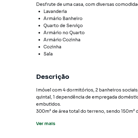
Desfrute de
uma casa
, com diversas comodid
Lavanderia
Armário Banheiro
Quarto de Serviço
Armário no Quarto
Armário Cozinha
Cozinha
Sala
Descrição
Imóvel com 4 dormitórios, 2 banheiros sociais,
quintal, 1 dependência de empregada doméstic
embutidos.
300m² de área total do terreno, sendo 150m² d
Ver
mais
O Jardim das Flores é um encantador bairro d
centro de Osasco. Este bairro residencial é co