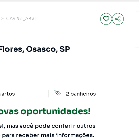
CA9251_ABVI
Flores, Osasco, SP
uartos
2
banheiros
ovas oportunidades!
el, mas você pode conferir outros
o para receber mais informações.