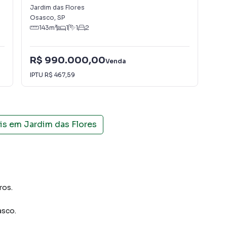
Jardim das Flores
Jar
Osasco
,
SP
Osa
143
m²
1
1
2
R$ 990.000,00
R$
Venda
IPTU
R$ 467,59
IPT
is em
Jardim das Flores
ros.
asco
.