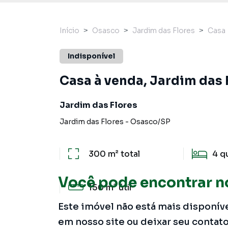
Início
Osasco
Jardim das Flores
Casa
Indisponível
Casa à venda, Jardim das 
Jardim das Flores
Jardim das Flores
-
Osasco
/
SP
300 m²
total
4
q
Você pode encontrar n
150 m²
útil
Este imóvel não está mais disponív
em nosso site ou deixar seu contat