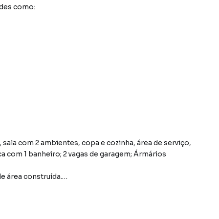
ades como:
 sala com 2 ambientes, copa e cozinha, área de serviço,
a com 1 banheiro; 2 vagas de garagem; Ármários
e área construída.
e classe média, estrategicamente localizado próximo ao
nhecido por suas ruas largas e arborizadas, repletas de