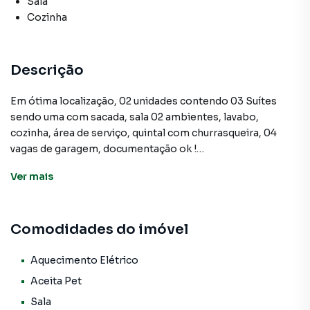
Sala
Cozinha
Descrição
Em ótima localização, 02 unidades contendo 03 Suítes
sendo uma com sacada, sala 02 ambientes, lavabo,
cozinha, área de serviço, quintal com churrasqueira, 04
vagas de garagem, documentação ok !
Ver
mais
Sobrado para Venda em região valorizada do bairro Jardim
das Flores, em Osasco. Não encontrou o que procurava ou
Comodidades do imóvel
deseja mais informações sobre Sobrado em Osasco?
Entre em contato com nossa equipe pelo telefone (11)
3681-9000.
Aquecimento Elétrico
Aceita Pet
A A Bela Vista Imóveis tem mais opções de apartamentos,
Sala
casas residenciais e comerciais, sobrados, terrenos, lojas