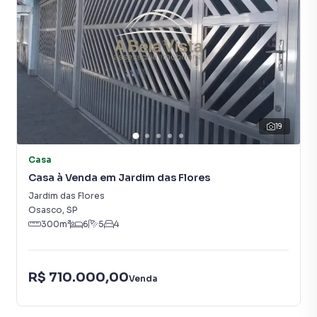
Na A Bela Vista Imóveis você consegue vender ou alugar
seu imóvel muito mais rápido do que em imobiliárias
tradicionais. Já vendemos e locamos diversos imóveis em
Osasco, especialmente em Jardim das Flores. Isso porque
temos uma equipe de marketing digital focada em produzir
campanhas específicas para Osasco, o que aumenta muito
o número de contatos interessados e tendo como
19
consequência uma maior chance de vender ou alugar seu
imóvel mais rápido. Contamos também com um time de
Casa
programadores, corretores treinados e uma central de
Casa à Venda em Jardim das Flores
atendimento preparada para atender proprietários e
Jardim das Flores
inquilinos.
Osasco
,
SP
300
m²
6
5
4
R$ 710.000,00
Venda