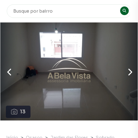
13
Início
Osasco
Jardim das Flores
Sobrado