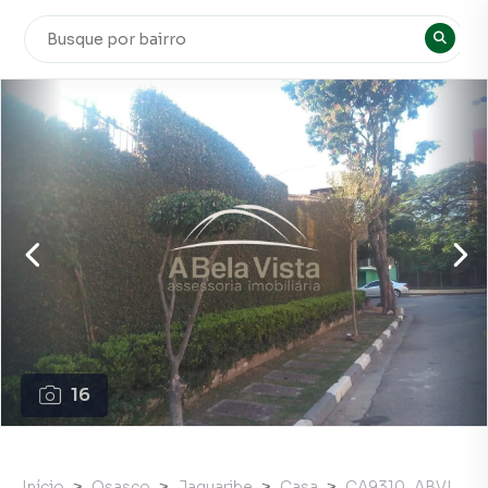
16
Início
Osasco
Jaguaribe
Casa
CA9310_ABVI