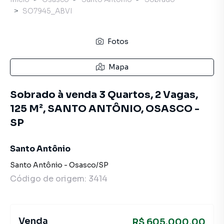
SO7945_ABVI
Fotos
Mapa
Sobrado à venda 3 Quartos, 2 Vagas,
125 M², SANTO ANTÔNIO, OSASCO -
SP
Santo Antônio
Santo Antônio
-
Osasco
/
SP
Código de origem:
3414
Venda
R$ 605.000,00