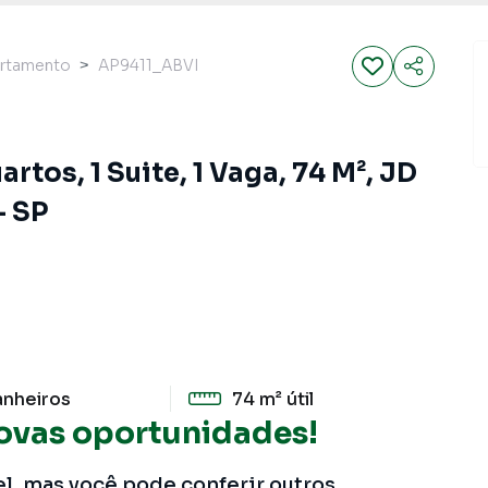
rtamento
AP9411_ABVI
tos, 1 Suite, 1 Vaga, 74 M², JD
 SP
anheiros
74 m²
útil
ovas oportunidades!
el, mas você pode conferir outros