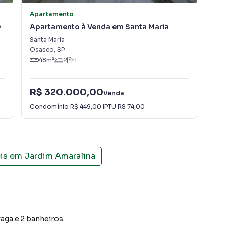
Apartamento
Apa
O
Apartamento à Venda em Santa Maria
Ap
Ro
Santa Maria
Rec
Osasco
,
SP
Osa
48
m²
2
1
R$ 320.000,00
R$
Venda
Condomínio
R$ 449,00
·
IPTU
R$ 74,00
Con
eis em
Jardim Amaralina
vaga e 2 banheiros.