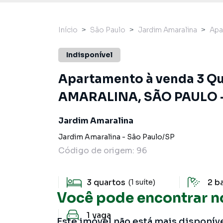
Início
São Paulo
Jardim Amaralina
Apa
Indisponível
Apartamento à venda 3 Quar
AMARALINA, SÃO PAULO -
Jardim Amaralina
Jardim Amaralina
-
São Paulo
/
SP
Código de origem:
96
3
quartos
2
b
(1 suíte)
Você pode encontrar n
1
vaga
Este imóvel não está mais disponív