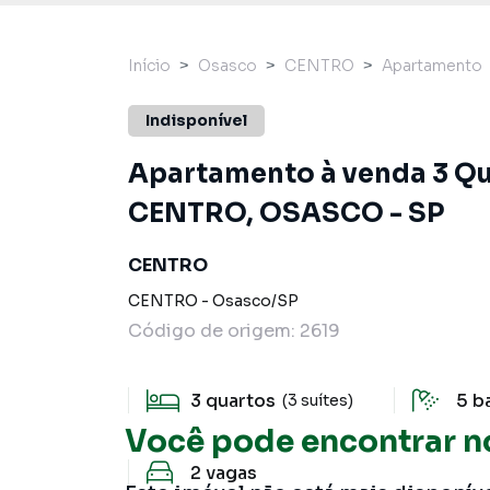
Início
Osasco
CENTRO
Apartamento
Indisponível
Apartamento à venda 3 Quar
CENTRO, OSASCO - SP
CENTRO
CENTRO
-
Osasco
/
SP
Código de origem:
2619
3
quartos
5
b
(3 suítes)
Você pode encontrar n
2
vagas