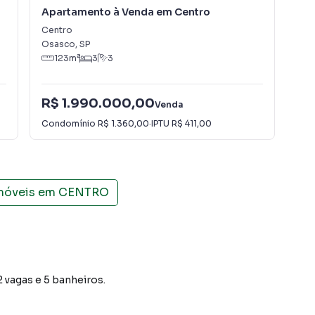
Apartamento à Venda em Centro
Ap
Centro
Cen
Osasco
,
SP
Osa
123
m²
3
3
R$ 1.990.000,00
R$
Venda
Condomínio
R$ 1.360,00
·
IPTU
R$ 411,00
Con
imóveis em
CENTRO
 vagas e 5 banheiros.