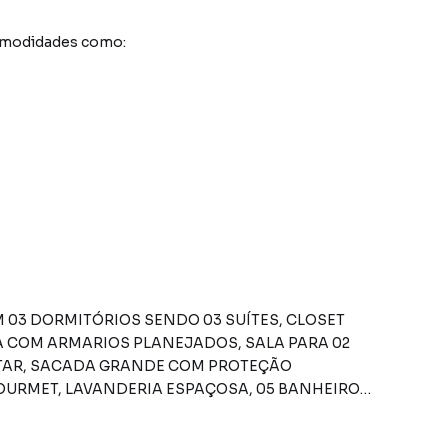
comodidades como:
 03 DORMITÓRIOS SENDO 03 SUÍTES, CLOSET
A COM ARMARIOS PLANEJADOS, SALA PARA 02
NTAR, SACADA GRANDE COM PROTEÇÃO
URMET, LAVANDERIA ESPAÇOSA, 05 BANHEIRO
 DE GARAGEM COBERTAS E DEMARCADAS.
NTIL E ADULTOS, ACADEMIA, PILATES,