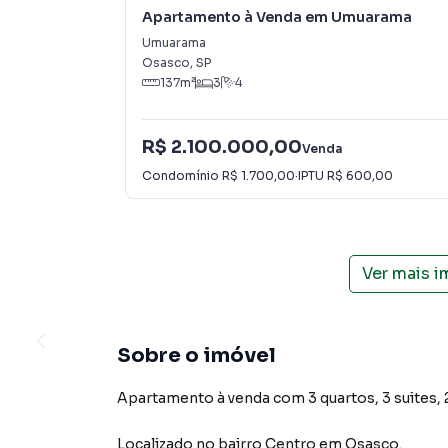
Apartamento à Venda em Umuarama
Umuarama
Osasco
,
SP
137
m²
3
4
R$ 2.100.000,00
Venda
Condomínio
R$ 1.700,00
·
IPTU
R$ 600,00
Ver mais 
Sobre o imóvel
Apartamento à venda com 3 quartos, 3 suites, 2
Localizado
no bairro Centro
em Osasco
.