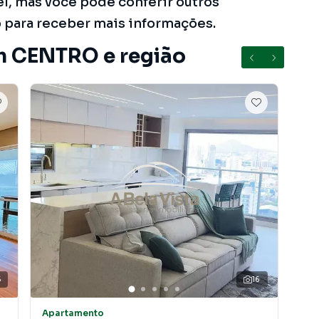
el, mas você pode conferir outros
o para receber mais informações.
m CENTRO e região
5
16
Apartamento
Apa