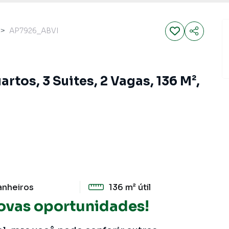
AP7926_ABVI
tos, 3 Suites, 2 Vagas, 136 M²,
anheiros
136 m²
útil
ovas oportunidades!