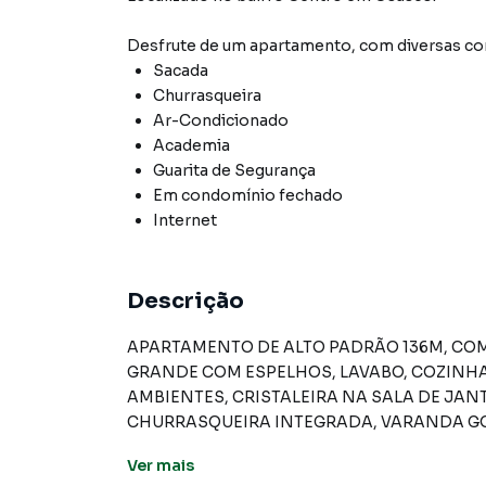
Desfrute de
um apartamento
, com diversas 
Sacada
Churrasqueira
Ar-Condicionado
Academia
Guarita de Segurança
Em condomínio fechado
Internet
Descrição
APARTAMENTO DE ALTO PADRÃO 136M, COM
GRANDE COM ESPELHOS, LAVABO, COZINH
AMBIENTES, CRISTALEIRA NA SALA DE JA
CHURRASQUEIRA INTEGRADA, VARANDA GO
(PODE SE TORNAR DISPENSA), E 02 VAGAS
Ver
mais
CONDOMÍNIO COM PISCINAS GRANDES INFA