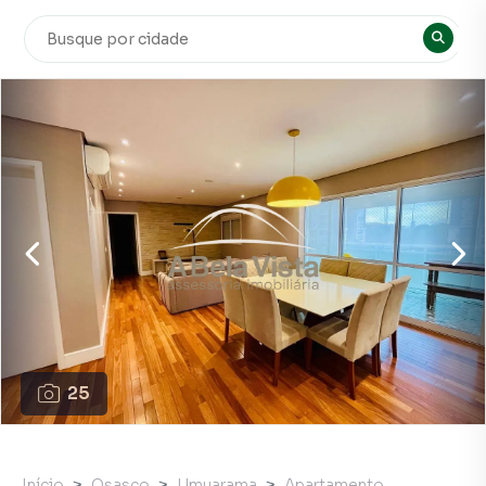
25
Início
Osasco
Umuarama
Apartamento