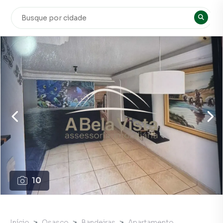
10
Início
Osasco
Bandeiras
Apartamento