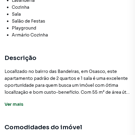
Lavanderia
Cozinha
Sala
Salão de Festas
Playground
Armário Cozinha
Descrição
Localizado no bairro das Bandeiras, em Osasco, este
apartamento padrão de 2 quartos e 1 sala é uma excelente
oportunidade para quem busca um imóvel com ótima
localização e bom custo-benefício. Com 55 m² de área útil,
o imóvel possui uma planta funcional e bem distribuída,
Ver
mais
proporcionando espaço suficiente para o dia a dia. A
unidade está disponível para venda por R$ 240.000, um
valor atrativo considerando as características do imóvel e a
Comodidades do imóvel
região onde se encontra. Sua localização privilegiada,
próxima a diversos serviços e opções de transporte