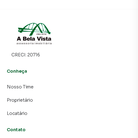
o número de contatos interessados e tendo como
consequência uma maior chance de vender ou alugar seu
imóvel mais rápido. Contamos também com um time de
programadores, corretores treinados e uma central de
atendimento preparada para atender proprietários e
inquilinos.
CRECI:
20716
Conheça
Nosso Time
Proprietário
Locatário
Contato