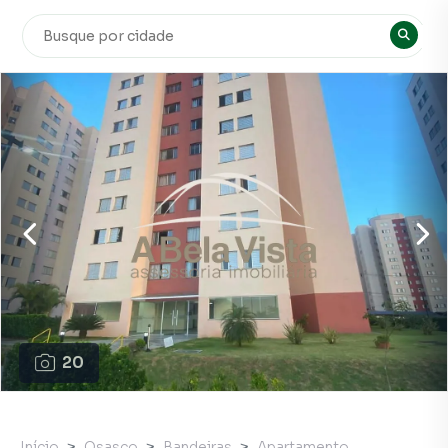
20
Início
Osasco
Bandeiras
Apartamento