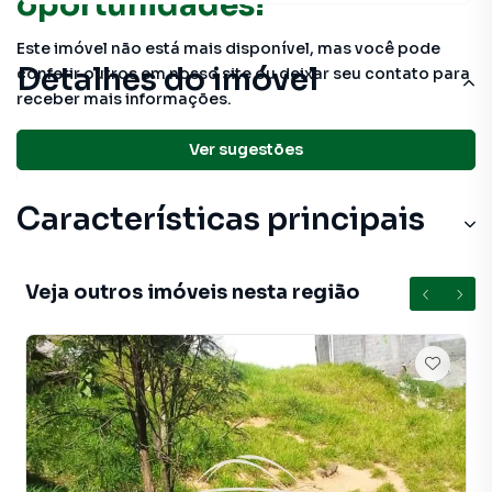
oportunidades!
Este imóvel não está mais disponível, mas você pode
Detalhes do imóvel
conferir outros em nosso site ou deixar seu contato para
receber mais informações.
740 m²
total
Ver sugestões
Características principais
Veja outros imóveis nesta região