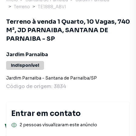
Terreno
TE1888_ABVI
Terreno à venda 1 Quarto, 10 Vagas, 740
M², JD PARNAIBA, SANTANA DE
PARNAIBA - SP
Jardim Parnaiba
Indisponível
Jardim Parnaiba
-
Santana de Parnaíba
/
SP
Código de origem:
3834
Entrar em contato
2 pessoas visualizaram este anúncio
Você pode encontrar novas