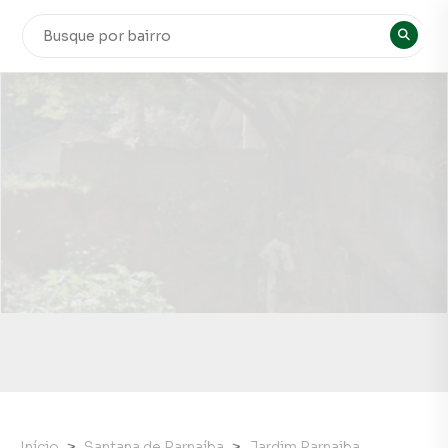
Início
Santana de Parnaíba
Jardim Parnaiba