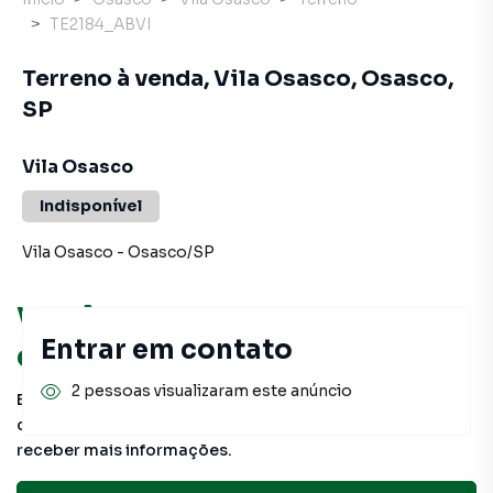
TE2184_ABVI
Terreno à venda, Vila Osasco, Osasco,
SP
Vila Osasco
Indisponível
Vila Osasco
-
Osasco
/
SP
Você pode encontrar novas
Entrar em contato
oportunidades!
2 pessoas visualizaram este anúncio
Este imóvel não está mais disponível, mas você pode
conferir outros em nosso site ou deixar seu contato para
receber mais informações.