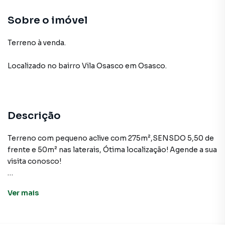
Sobre o imóvel
Terreno à venda.
Localizado
no bairro Vila Osasco
em Osasco
.
Descrição
Terreno com pequeno aclive com 275m²,SENSDO 5,50 de
frente e 50m² nas laterais, Ótima localização! Agende a sua
visita conosco!
Ver
mais
Terreno para Venda em região valorizada do bairro Vila
Osasco, em Osasco. Não encontrou o que procurava ou
deseja mais informações sobre Terreno em Osasco?