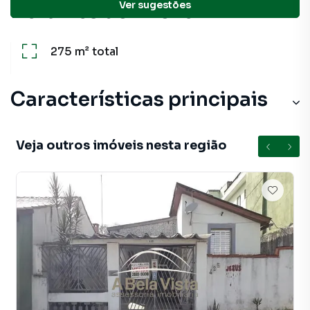
Ver sugestões
Detalhes do imóvel
275 m²
total
Características principais
Veja outros imóveis nesta região