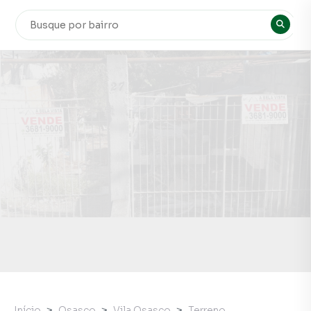
Início
Osasco
Vila Osasco
Terreno