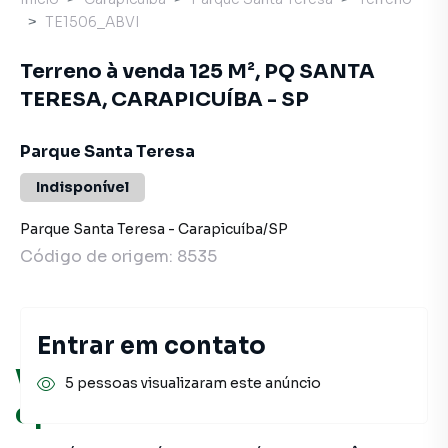
TE1506_ABVI
Terreno à venda 125 M², PQ SANTA
TERESA, CARAPICUÍBA - SP
Parque Santa Teresa
Indisponível
Parque Santa Teresa
-
Carapicuíba
/
SP
Código de origem:
8535
Entrar em contato
Você pode encontrar novas
5 pessoas visualizaram este anúncio
oportunidades!