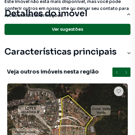
Este imóvel não está mais disponível, mas você pode
conferir outros em nosso site ou deixar seu contato para
Detalhes do imóvel
receber mais informações.
Ver sugestões
125 m²
total
Características principais
Veja outros imóveis nesta região