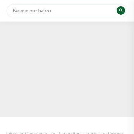
Início
Carapicuíba
Parque Santa Teresa
Terreno