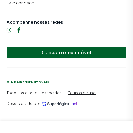
Fale conosco
time de programadores, corretores treinados e uma
central de atendimento preparada para atender
proprietários e inquilinos.
Acompanhe nossas redes
Cadastre seu imóvel
©
A Bela Vista Imóveis
.
Todos os direitos reservados.
·
Termos de uso
·
Desenvolvido por