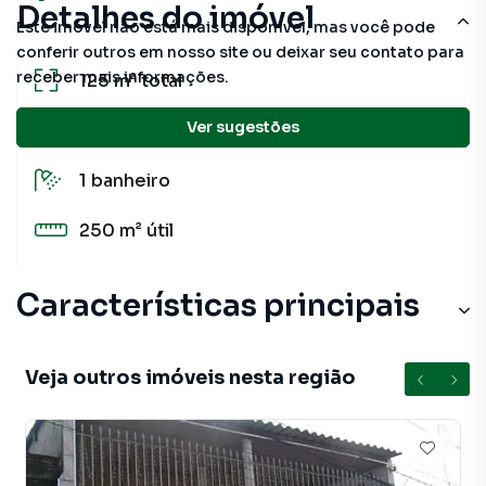
Detalhes do imóvel
Este imóvel não está mais disponível, mas você pode
conferir outros em nosso site ou deixar seu contato para
receber mais informações.
125 m²
total
Ver sugestões
3
quartos
1
banheiro
250 m²
útil
Características principais
Veja outros imóveis nesta região