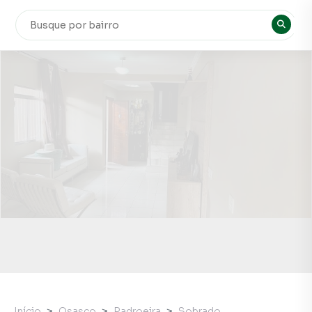
Início
Osasco
Padroeira
Sobrado