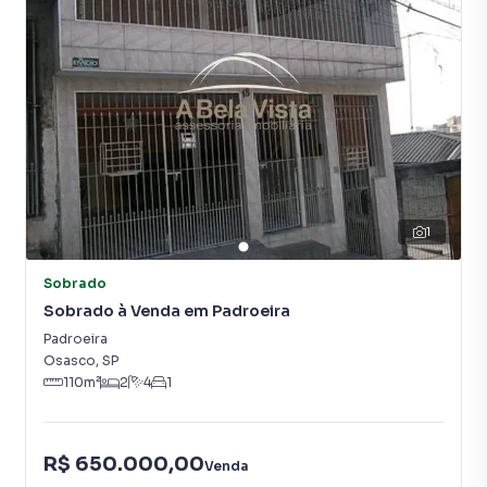
1
Sobrado
Sobrado à Venda em Padroeira
Padroeira
Osasco
,
SP
110
m²
2
4
1
R$ 650.000,00
Venda