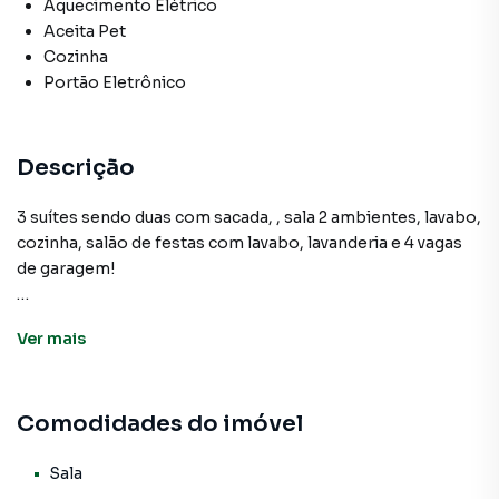
Aquecimento Elétrico
Aceita Pet
Cozinha
Portão Eletrônico
Descrição
3 suítes sendo duas com sacada, , sala 2 ambientes, lavabo,
cozinha, salão de festas com lavabo, lavanderia e 4 vagas
de garagem!
Ver
mais
Sobrado para Venda em região valorizada do bairro Bela
Vista, em Osasco. Não encontrou o que procurava ou
deseja mais informações sobre Sobrado em Osasco?
Comodidades do imóvel
Entre em contato com nossa equipe pelo telefone (11)
3681-9000.
Sala