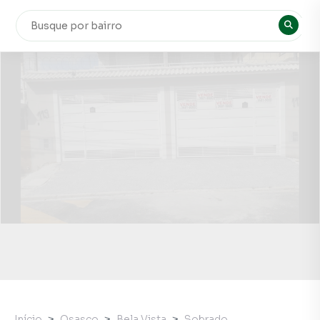
Início
Osasco
Bela Vista
Sobrado