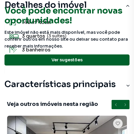
Detalhes do imóvel
Você pode encontrar novas
oportunidades!
145 m²
total
Este imóvel não está mais disponível, mas você pode
3
quartos
(3 suítes)
conferir outros em nosso site ou deixar seu contato para
receber mais informações.
3
banheiros
Ver sugestões
145 m²
útil
Características principais
Veja outros imóveis nesta região