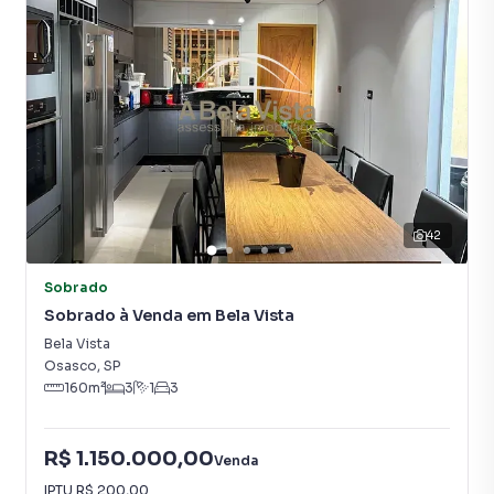
42
Sobrado
Sobrado à Venda em Bela Vista
Bela Vista
Osasco
,
SP
160
m²
3
1
3
R$ 1.150.000,00
Venda
IPTU
R$ 200,00