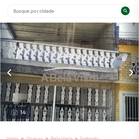
14
Início
Osasco
Bela Vista
Sobrado