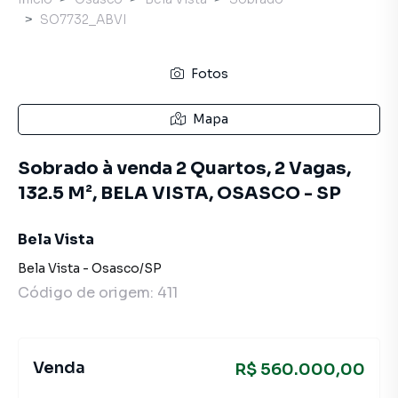
SO7732_ABVI
Fotos
Mapa
Sobrado à venda 2 Quartos, 2 Vagas,
132.5 M², BELA VISTA, OSASCO - SP
Bela Vista
Bela Vista
-
Osasco
/
SP
Código de origem:
411
Venda
R$ 560.000,00