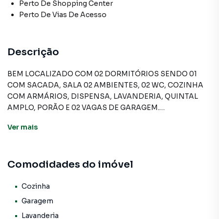
Perto De Shopping Center
Perto De Vias De Acesso
Descrição
BEM LOCALIZADO COM 02 DORMITÓRIOS SENDO 01
COM SACADA, SALA 02 AMBIENTES, 02 WC, COZINHA
COM ARMÁRIOS, DISPENSA, LAVANDERIA, QUINTAL
AMPLO, PORÃO E 02 VAGAS DE GARAGEM.
Ver
mais
Sobrado para Venda em região valorizada do bairro Bela
Vista, em Osasco. Não encontrou o que procurava ou
Comodidades do imóvel
deseja mais informações sobre Sobrado em Osasco?
Entre em contato com nossa equipe pelo telefone (11)
3681-9000.
Cozinha
Garagem
A A Bela Vista Imóveis tem mais opções de apartamentos,
Lavanderia