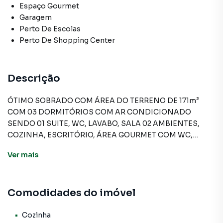
Espaço Gourmet
Garagem
Perto De Escolas
Perto De Shopping Center
Descrição
ÓTIMO SOBRADO COM ÁREA DO TERRENO DE 171m²
COM 03 DORMITÓRIOS COM AR CONDICIONADO
SENDO 01 SUITE, WC, LAVABO, SALA 02 AMBIENTES,
COZINHA, ESCRITÓRIO, ÁREA GOURMET COM WC,
QUINTAL, LAVANDERIA, AQUECIMENTO A GÁS E 02
Ver
mais
VAGAS DE GARAGEM.
Comodidades do imóvel
Sobrado para Venda em região valorizada do bairro BELA
VISTA, em Osasco. Não encontrou o que procurava ou
deseja mais informações sobre Sobrado em Osasco?
Cozinha