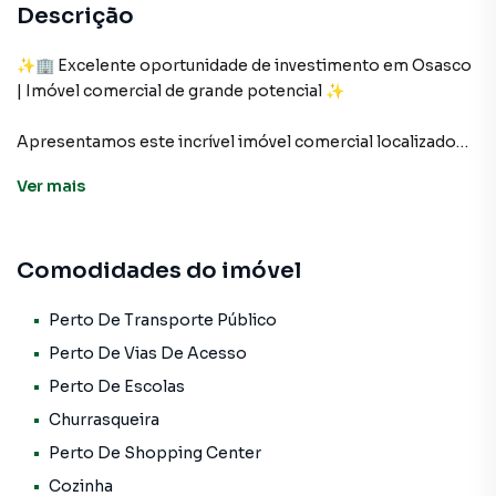
Descrição
✨🏢 Excelente oportunidade de investimento em Osasco
| Imóvel comercial de grande potencial ✨
Apresentamos este incrível imóvel comercial localizado
no bairro Santo Antônio, em Osasco, perfeito para quem
Ver
mais
busca espaço, visibilidade e uma excelente oportunidade
de investimento 💎📈
Comodidades do imóvel
Com impressionantes 1.055m² de área total e 356m² de
área útil, o imóvel oferece uma estrutura ampla e versátil,
ideal para diversos segmentos comerciais 🏬✨
Perto De Transporte Público
Perto De Vias De Acesso
📍 Localização estratégica e privilegiada:
Perto De Escolas
✔️ Fácil acesso às principais vias da região 🚗
Churrasqueira
✔️ Próximo a escolas, shopping center e transporte
público 🚌🛍️
Perto De Shopping Center
✔️ Região com grande fluxo de pessoas e forte potencial
Cozinha