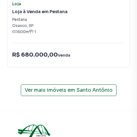
perto todo o potencial deste incrível imóvel! 🔑🏢
Loja
Loja à Venda em Pestana
Pestana
Loja para Venda em região valorizada do bairro Santo
Osasco
,
SP
500
m²
1
Antônio, em Osasco. Não encontrou o que procurava ou
deseja mais informações sobre Loja em Osasco? Entre
em contato com nossa equipe pelo telefone (11) 3681-
9000.
R$ 680.000,00
Venda
A A Bela Vista Imóveis tem mais opções de apartamentos,
casas residenciais e comerciais, sobrados, terrenos, lojas
e barracões para venda ou locação, além de
empreendimentos em construção ou lançamentos na
Ver mais imóveis em
Santo Antônio
planta em Santo Antônio e em outras regiões de Osasco.
Aqui você encontra milhares de ofertas para encontrar o
imóvel que mais combina com seu estilo de vida.
Negocie seu imóvel de forma totalmente online, com
segurança e tranquilidade. Na A Bela Vista Imóveis você