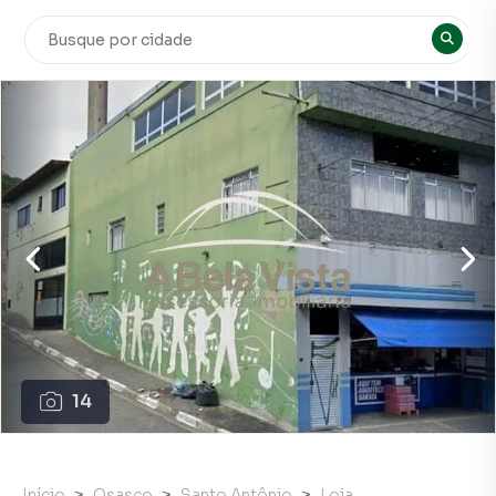
14
Início
Osasco
Santo Antônio
Loja