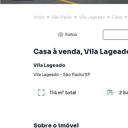
Início
São Paulo
Vila Lageado
Casa
Fotos
Casa à venda, Vila Lagead
Vila Lageado
Vila Lageado
-
São Paulo
/
SP
114 m²
total
2
b
Sobre o imóvel