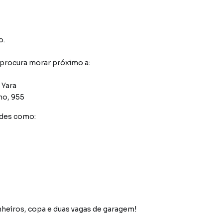
o
.
 procura morar próximo a:
 Yara
no, 955
ades como:
nheiros, copa e duas vagas de garagem!