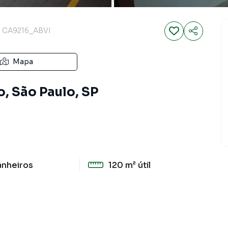
CA9216_ABVI
Mapa
o, São Paulo, SP
anheiros
120 m²
útil