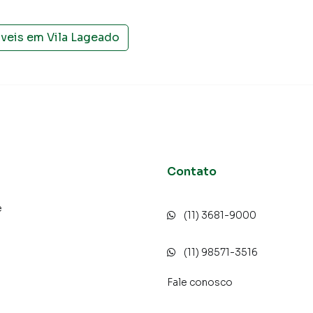
óveis em
Vila Lageado
Contato
e
(11) 3681-9000
o
(11) 98571-3516
Fale conosco