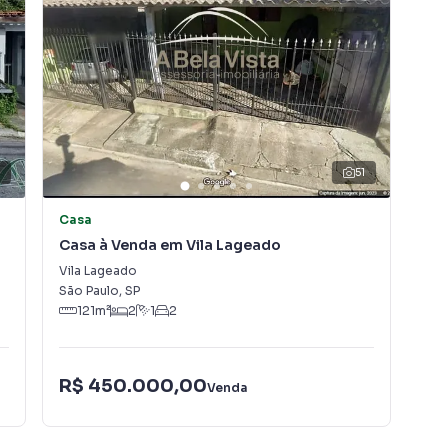
 ou alugar seu imóvel muito mais rápido do que em
amos diversos imóveis em São Paulo, especialmente em
e marketing digital focada em produzir campanhas
ito o número de contatos interessados e tendo como
 alugar seu imóvel mais rápido. Contamos também com
dos e uma central de atendimento preparada para
7
51
Casa
Ca
Casa à Venda em Vila Lageado
Cas
Vila Lageado
Par
São Paulo
,
SP
São
121
m²
2
1
2
R$ 450.000,00
R$
Venda