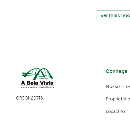
Ver mais im
Conheça
Nosso Tim
CRECI:
20716
Proprietári
Locatário