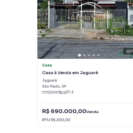
Na A Bela Vista Imóveis você consegue vender
imobiliárias tradicionais. Já vendemos e loc
Vila Lageado. Isso porque temos uma equipe d
específicas para São Paulo, o que aumenta mu
consequência uma maior chance de vender ou
um time de programadores, corretores treina
atender proprietários e inquilinos.
1
Casa
Casa à Venda em Jaguaré
Jaguaré
São Paulo
,
SP
250
m²
3
3
R$ 690.000,00
Venda
IPTU
R$ 200,00