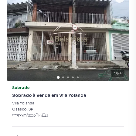
24
Sobrado
Sobrado à Venda em Vila Yolanda
Vila Yolanda
Osasco
,
SP
177
m²
3
1
3