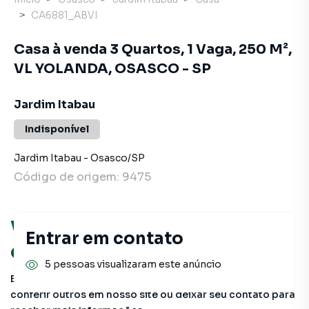
CA6881_ABVI
Casa à venda 3 Quartos, 1 Vaga, 250 M²,
VL YOLANDA, OSASCO - SP
Jardim Itabau
Indisponível
Jardim Itabau
-
Osasco
/
SP
Código de origem:
9475
Você pode encontrar novas
Entrar em contato
oportunidades!
5 pessoas visualizaram este anúncio
Este imóvel não está mais disponível, mas você pode
conferir outros em nosso site ou deixar seu contato para