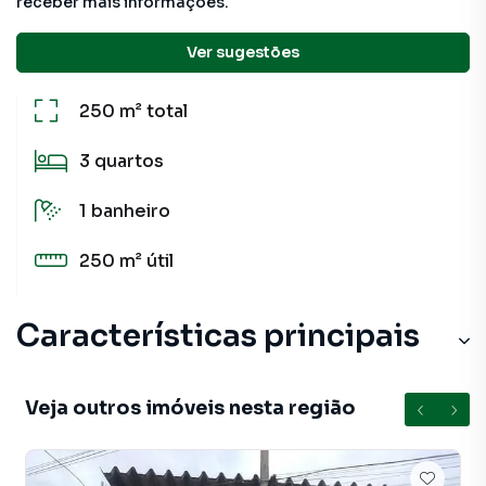
receber mais informações.
Detalhes do imóvel
Ver sugestões
250 m²
total
3
quartos
1
banheiro
250 m²
útil
Características principais
Veja outros imóveis nesta região