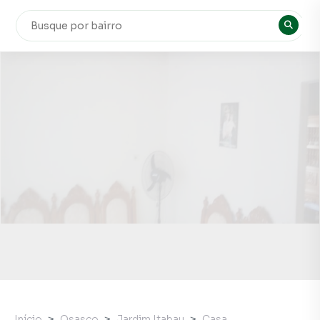
Início
Osasco
Jardim Itabau
Casa