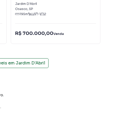
Jardim D'Abril
Bela
Osasco
,
SP
Osa
195
m²
3
1
2
R$ 700.000,00
R$
Venda
veis em
Jardim D'Abril
ro.
o
.