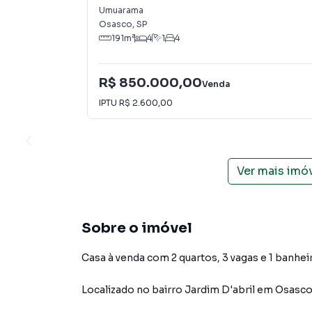
Umuarama
Osasco
,
SP
191
m²
4
1
4
R$ 850.000,00
Venda
IPTU
R$ 2.600,00
Ver mais imó
Sobre o imóvel
Casa à venda com 2 quartos, 3 vagas e 1 banhei
Localizado
no bairro Jardim D'abril
em Osasc