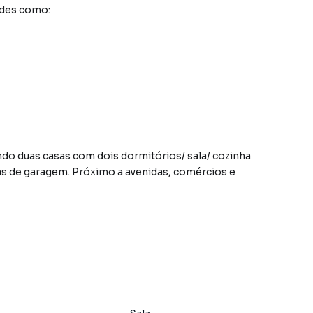
ades como:
do duas casas com dois dormitórios/ sala/ cozinha
gas de garagem. Próximo a avenidas, comércios e
ro Jardim D'Abril, em Osasco. Não encontrou o que
 Casa em Osasco? Entre em contato com nossa equipe
artamentos, casas residenciais e comerciais, sobrados,