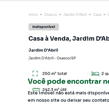
Início
Osasco
Jardim D'Abril
Casa
Indisponível
Casa à Venda, Jardim D'Ab
Jardim D'Abril
Jardim D'Abril
-
Osasco
/
SP
250 m²
total
2
q
Você pode encontrar n
242.3 m²
útil
Este imóvel não está mais disponív
em nosso site ou deixar seu contat