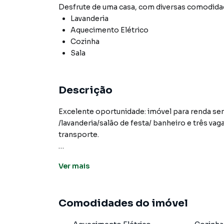
Desfrute de
uma casa
, com diversas comodid
Lavanderia
Aquecimento Elétrico
Cozinha
Sala
Descrição
Excelente oportunidade: imóvel para renda sen
/lavanderia/salão de festa/ banheiro e três va
transporte.
Ver
mais
Casa para Venda em região valorizada do bair
procurava ou deseja mais informações sobre
pelo telefone (11) 3681-9000.
Comodidades do imóvel
A A Bela Vista Imóveis tem mais opções de ap