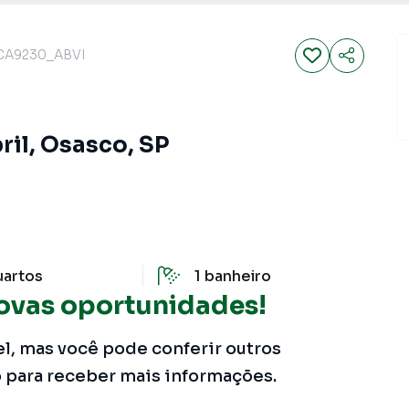
CA9230_ABVI
ril, Osasco, SP
uartos
1
banheiro
ovas oportunidades!
el, mas você pode conferir outros
o para receber mais informações.