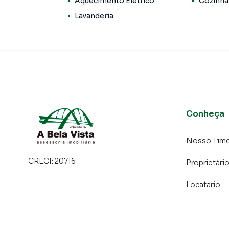
Aquecimento Elétrico
Cozinha
terrenos, lojas e barracões para venda ou l
lançamentos na planta em Jardim D'Abril e em
Lavanderia
de ofertas para encontrar o imóvel que mais c
Negocie seu imóvel de forma totalmente online
Imóveis você consegue comprar ou alugar um
a praticidade de fazer tudo online, direto d
inovadoras para simplificar a relação de prop
imobiliário.
Conheça
Anuncie seu imóvel! É fácil, rápido e gratuito! 
imóveis em diversas cidades do Brasil, incluin
Nosso Tim
Na A Bela Vista Imóveis você consegue vender
CRECI:
20716
Proprietári
imobiliárias tradicionais. Já vendemos e loc
Jardim D'Abril. Isso porque temos uma equipe
Locatário
específicas para Osasco, o que aumenta muit
consequência uma maior chance de vender ou
um time de programadores, corretores treina
atender proprietários e inquilinos.