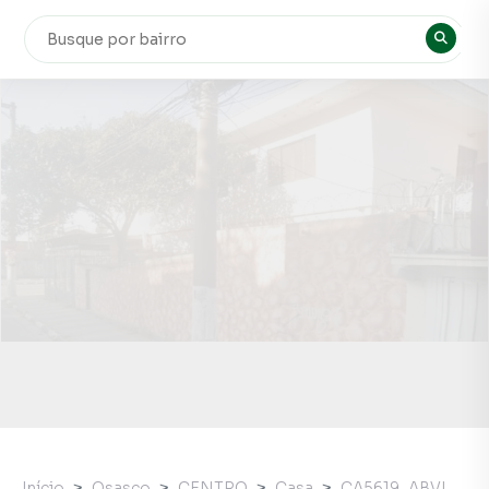
Início
Osasco
CENTRO
Casa
CA5619_ABVI