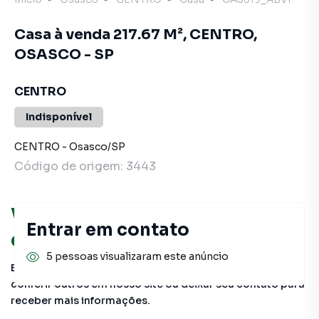
Casa à venda 217.67 M², CENTRO,
OSASCO - SP
CENTRO
Indisponível
CENTRO
-
Osasco
/
SP
Código de origem:
3443
Você pode encontrar novas
Entrar em contato
oportunidades!
5 pessoas visualizaram este anúncio
Este imóvel não está mais disponível, mas você pode
conferir outros em nosso site ou deixar seu contato para
receber mais informações.