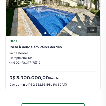
85
Casa
Casa à Venda em Palos Verdes
Palos Verdes
Carapicuíba
,
SP
502
m²
4
7
12
R$ 3.900.000,00
Venda
Condomínio
R$ 2.352,53
·
IPTU
R$ 824,13