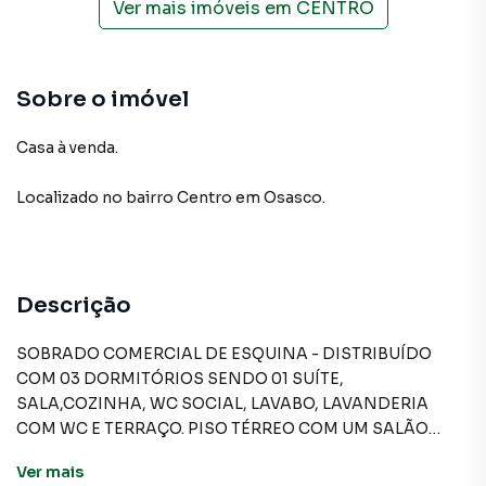
Ver mais imóveis em
CENTRO
Sobre o imóvel
Casa à venda.
Localizado
no bairro Centro
em Osasco
.
Descrição
SOBRADO COMERCIAL DE ESQUINA - DISTRIBUÍDO
COM 03 DORMITÓRIOS SENDO 01 SUÍTE,
SALA,COZINHA, WC SOCIAL, LAVABO, LAVANDERIA
COM WC E TERRAÇO. PISO TÉRREO COM UM SALÃO
COMERCIAL COM 110 M², 02 WC, INSTALAÇÃO
Ver
mais
MONTADA PARA RAMO DE LANCHONETE. EXCELENTE