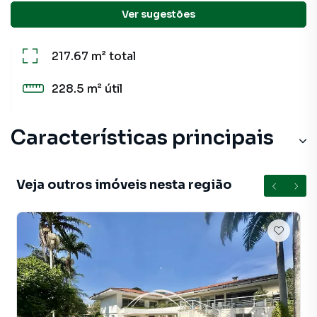
Detalhes do imóvel
Ver sugestões
217.67 m²
total
228.5 m²
útil
Características principais
Veja outros imóveis nesta região