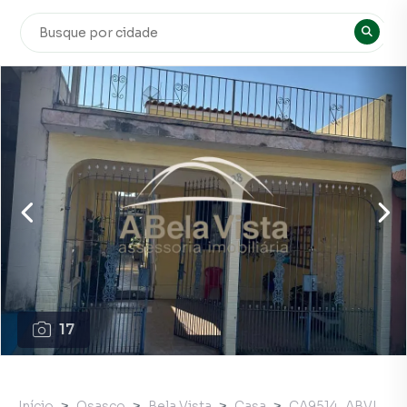
17
Início
Osasco
Bela Vista
Casa
CA9514_ABVI