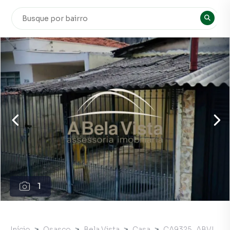
1
Início
Osasco
Bela Vista
Casa
CA9325_ABVI