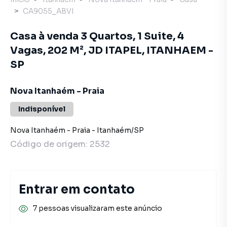
CA9055_ABVI
Casa à venda 3 Quartos, 1 Suite, 4
Vagas, 202 M², JD ITAPEL, ITANHAEM -
SP
Nova Itanhaém - Praia
Indisponível
Nova Itanhaém - Praia
-
Itanhaém
/
SP
Código de origem:
2532
Entrar em contato
7 pessoas visualizaram este anúncio