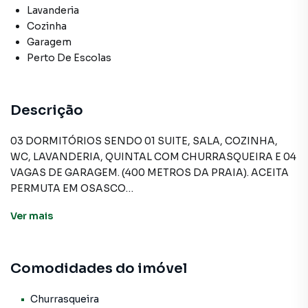
Lavanderia
Cozinha
Garagem
Perto De Escolas
Descrição
03 DORMITÓRIOS SENDO 01 SUITE, SALA, COZINHA,
WC, LAVANDERIA, QUINTAL COM CHURRASQUEIRA E 04
VAGAS DE GARAGEM. (400 METROS DA PRAIA). ACEITA
PERMUTA EM OSASCO
Ver
mais
Casa para Venda em região valorizada do bairro Nova
Itanhaém - Praia, em Itanhaém. Não encontrou o que
Comodidades do imóvel
procurava ou deseja mais informações sobre Casa em
Itanhaém? Entre em contato com nossa equipe pelo
telefone (11) 3681-9000.
Churrasqueira