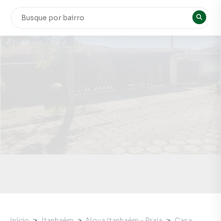
Início
Itanhaém
Nova Itanhaém - Praia
Casa