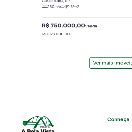
Carapicuíba
,
SP
280
m²
4
5
2
R$ 750.000,00
Venda
IPTU
R$ 500,00
Ver mais imóvei
Conheça