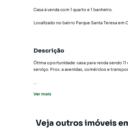
Casa à venda com 1 quarto e 1 banheiro.
Localizado
no bairro Parque Santa Teresa
em C
Descrição
Ótima oportunidade: casa para renda sendo 11 
serviço. Prox. a avenidas, comércios e transpor
Casa para Venda em região valorizada do bair
Ver
mais
que procurava ou deseja mais informações so
equipe pelo telefone (11) 3681-9000.
A A Bela Vista Imóveis tem mais opções de ap
Veja outros imóveis e
terrenos, lojas e barracões para venda ou l