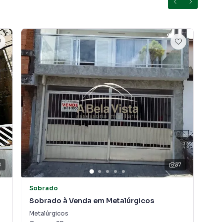
 e em outras regiões de Carapicuíba. Aqui você
 imóvel que mais combina com seu estilo de vida.
, com segurança e tranquilidade. Na A Bela Vista
imóvel em Carapicuíba mesmo não estando na cidade e
to do seu computador ou smartphone. Nós criamos
o de proprietários, inquilinos e compradores com o
A A Bela Vista Imóveis é uma imobiliária digital com
do Carapicuíba.
 ou alugar seu imóvel muito mais rápido do que em
amos diversos imóveis em Carapicuíba, especialmente em
quipe de marketing digital focada em produzir
8
37
ue aumenta muito o número de contatos interessados e
 vender ou alugar seu imóvel mais rápido. Contamos
Sobrado
Ca
tores treinados e uma central de atendimento
Sobrado à Venda em Metalúrgicos
Ca
nos.
Metalúrgicos
Jar