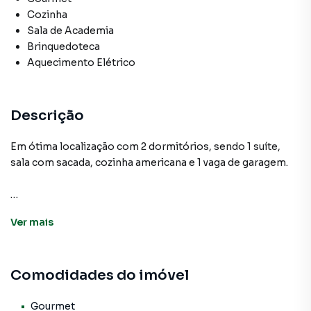
Cozinha
Sala de Academia
Brinquedoteca
Aquecimento Elétrico
Descrição
Em ótima localização com 2 dormitórios, sendo 1 suíte,
sala com sacada, cozinha americana e 1 vaga de garagem.
Apartamento para Venda em região valorizada do bairro
Ver
mais
São Pedro, em Osasco. Não encontrou o que procurava ou
deseja mais informações sobre Apartamento em Osasco?
Entre em contato com nossa equipe pelo telefone (11)
Comodidades do imóvel
3681-9000.
A A Bela Vista Imóveis tem mais opções de apartamentos,
Gourmet