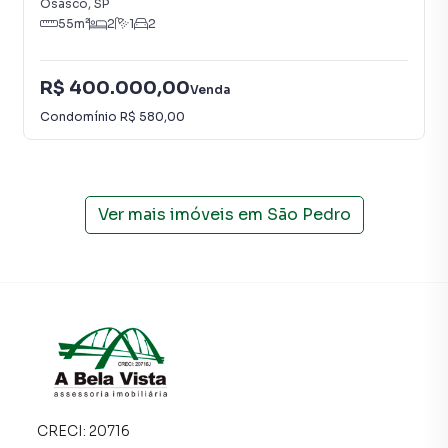
Osasco
,
SP
55
m²
2
1
2
R$ 400.000,00
Venda
Condomínio
R$ 580,00
Ver mais imóveis em
São Pedro
CRECI:
20716