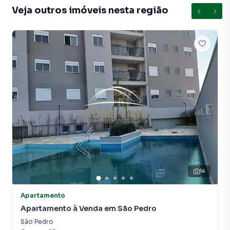
Veja outros imóveis nesta região
Na A Bela Vista Imóveis você consegue vender ou alugar
seu imóvel muito mais rápido do que em imobiliárias
tradicionais. Já vendemos e locamos diversos imóveis em
Osasco, especialmente em São Pedro. Isso porque temos
uma equipe de marketing digital focada em produzir
campanhas específicas para Osasco, o que aumenta muito
o número de contatos interessados e tendo como
consequência uma maior chance de vender ou alugar seu
imóvel mais rápido. Contamos também com um time de
programadores, corretores treinados e uma central de
atendimento preparada para atender proprietários e
inquilinos.
14
Apartamento
Apartamento à Venda em São Pedro
São Pedro