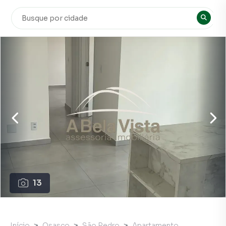
13
Início
Osasco
São Pedro
Apartamento