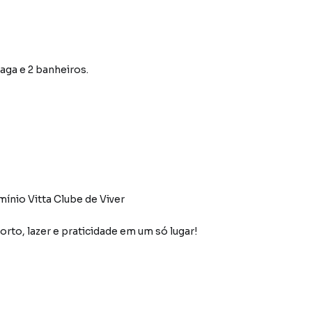
vaga e 2 banheiros.
ínio Vitta Clube de Viver
to, lazer e praticidade em um só lugar!
os, contendo:
 para 02 ambientes com varanda gourmet,cozinha, área