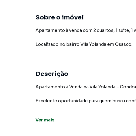
Sobre o imóvel
Apartamento à venda com 2 quartos, 1 suite, 1 
Localizado
no bairro Vila Yolanda
em Osasco
.
Descrição
Apartamento à Venda na Vila Yolanda – Condom
Excelente oportunidade para quem busca confor
Apartamento com 57 m², muito bem distribuíd
Ver
mais
02 dormitórios, sendo **01 suíte, Sala ampla
de serviço e 01 vaga de garagem.