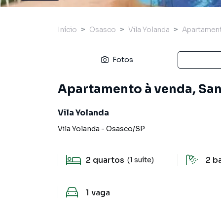
Início
Osasco
Vila Yolanda
Apartamen
Fotos
Apartamento à venda, San
Vila Yolanda
Vila Yolanda
-
Osasco
/
SP
2
quartos
2
b
(1 suíte)
1
vaga