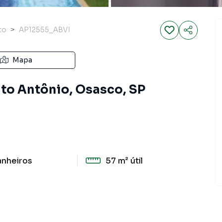
to
AP12555_ABVI
Mapa
to Antônio, Osasco, SP
anheiros
57 m²
útil