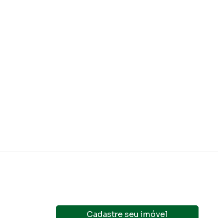
dim Roberto
Vila Yolanda
sco
,
SP
Osasco
,
SP
50
m²
2
1
1
50
m²
2
1
 360.000,00
Venda
R$ 415.00
domínio
R$ 600,00
·
IPTU
R$ 140,00
Cadastre seu imóvel