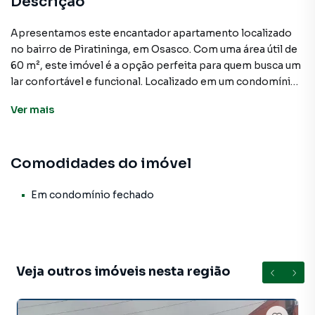
Descrição
Apresentamos este encantador apartamento localizado
no bairro de Piratininga, em Osasco. Com uma área útil de
60 m², este imóvel é a opção perfeita para quem busca um
lar confortável e funcional. Localizado em um condomínio
fechado, o apartamento oferece segurança e privacidade
Ver
mais
aos seus moradores.
Ao entrar, você será recebido por uma sala aconchegante,
Comodidades do imóvel
equipada com uma sacada que proporciona uma vista
agradável. Os dois dormitórios, ambos com armários
embutidos, garantem espaço suficiente para acomodar
Em condomínio fechado
suas necessidades. A cozinha planejada, com
acabamentos de qualidade, facilita a preparação de
refeições diárias.
Veja outros imóveis nesta região
O imóvel conta ainda com uma lavanderia e um banheiro
completo, oferecendo praticidade no dia a dia. Uma vaga
de garagem completa o pacote, permitindo o