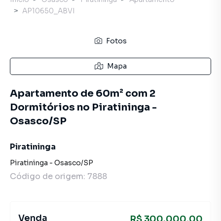
AP10650_ABVI
Fotos
Mapa
Apartamento de 60m² com 2
Dormitórios no Piratininga -
Osasco/SP
Piratininga
Piratininga
-
Osasco
/
SP
Código de origem:
7888
Venda
R$ 300.000,00