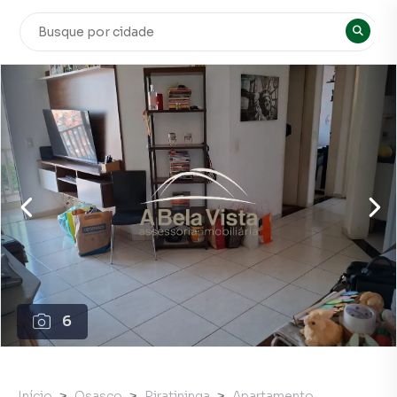
6
Início
Osasco
Piratininga
Apartamento