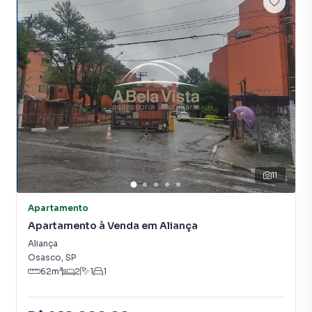
estacionamento do seu veículo com comodidade. Além
disso, o condomínio dispõe de áreas de lazer, como
playground e salão de festas, para que você aproveite
momentos de relaxamento e confraternização com
familiares e amigos.
Com um valor de venda de R$ 300.000, este apartamento
padrão representa uma excelente oportunidade para
quem deseja investir em um imóvel com ótima localização
e infraestrutura completa. Não perca a chance de visitar e
conhecer de perto todas as vantagens deste imóvel.
11
Agende uma visita ainda hoje e descubra por que este
Apartamento
apartamento em Piratininga, Osasco, pode ser o lar
Apartamento à Venda em Aliança
perfeito para você e sua família.
Aliança
Osasco
,
SP
62
m²
2
1
1
Apartamento para Venda em região valorizada do bairro
Piratininga, em Osasco. Não encontrou o que procurava ou