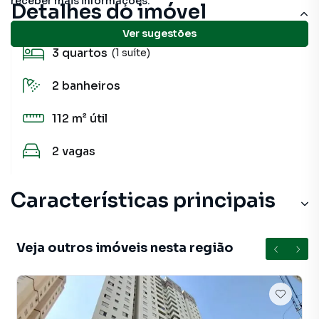
receber mais informações.
Detalhes do imóvel
Ver sugestões
3
quartos
(1 suíte)
2
banheiros
112 m²
útil
2
vagas
Características principais
Veja outros imóveis nesta região