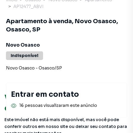
AP12477_ABVI
Apartamento à venda, Novo Osasco,
Osasco, SP
Novo Osasco
Indisponível
Novo Osasco
-
Osasco
/
SP
Entrar em contato
Você pode encontrar novas
oportunidades!
16 pessoas visualizaram este anúncio
Este imóvel não está mais disponível, mas você pode
conferir outros em nosso site ou deixar seu contato para