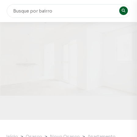
Início
Osasco
Novo Osasco
Apartamento