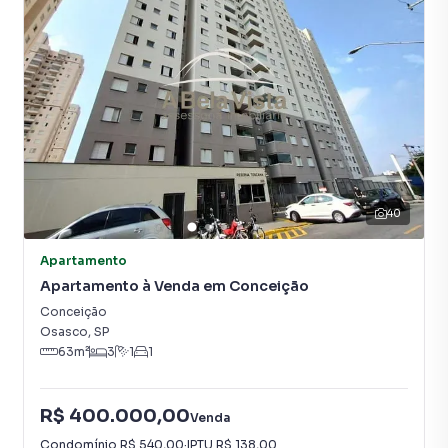
40
Apartamento
Apartamento à Venda em Conceição
Conceição
Osasco
,
SP
63
m²
3
1
1
R$ 400.000,00
Venda
Condomínio
R$ 540,00
·
IPTU
R$ 138,00