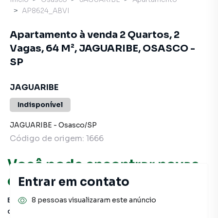
AP8624_ABVI
Apartamento à venda 2 Quartos, 2
Vagas, 64 M², JAGUARIBE, OSASCO -
SP
JAGUARIBE
Indisponível
JAGUARIBE
-
Osasco
/
SP
Código de origem:
1666
Você pode encontrar novas
oportunidades!
Entrar em contato
8 pessoas visualizaram este anúncio
Este imóvel não está mais disponível, mas você pode
conferir outros em nosso site ou deixar seu contato para