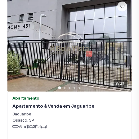
23
Apartamento
Apartamento à Venda em Jaguaribe
Jaguaribe
Osasco
,
SP
49
m²
2
1
1