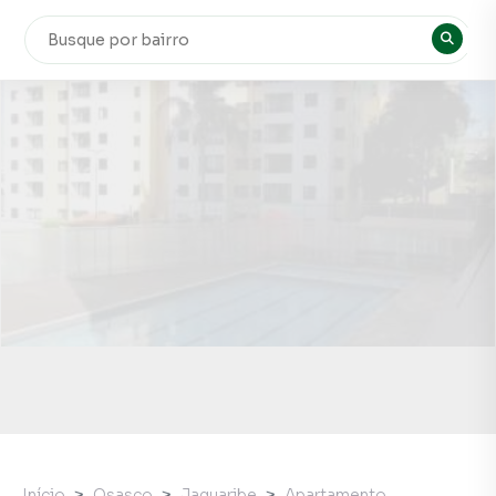
Início
Osasco
Jaguaribe
Apartamento