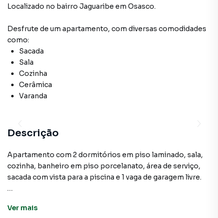
Localizado
no bairro Jaguaribe
em Osasco
.
Desfrute de
um apartamento
, com diversas comodidades
como:
Sacada
Sala
Cozinha
Cerâmica
Varanda
Descrição
Apartamento com 2 dormitórios em piso laminado, sala,
cozinha, banheiro em piso porcelanato, área de serviço,
sacada com vista para a piscina e 1 vaga de garagem livre.
Ver
mais
Apartamento para Venda em região valorizada do bairro