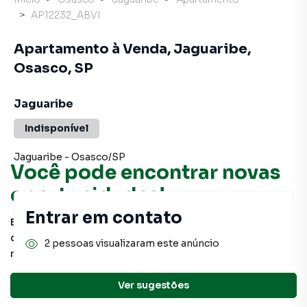
AP12232_ABVI
Apartamento à Venda, Jaguaribe,
Osasco, SP
Jaguaribe
Indisponível
Jaguaribe
-
Osasco
/
SP
Você pode encontrar novas
oportunidades!
Entrar em contato
Este imóvel não está mais disponível, mas você pode
conferir outros em nosso site ou deixar seu contato para
2 pessoas visualizaram este anúncio
receber mais informações.
Ver sugestões