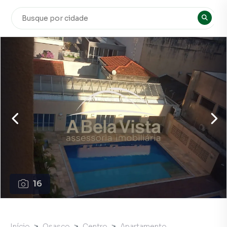
16
Início
Osasco
Centro
Apartamento