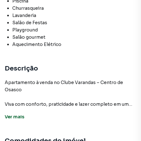
Piscina
Churrasqueira
Lavanderia
Salão de Festas
Playground
Salão gourmet
Aquecimento Elétrico
Descrição
Apartamento à venda no Clube Varandas – Centro de
Osasco
Viva com conforto, praticidade e lazer completo em um
dos endereços mais desejados do Centro de Osasco.
Ver
mais
Este belíssimo apartamento possui 80 m² de área
privativa, com um projeto moderno e ambientes muito
Comodidades do imóvel
bem distribuídos. A ampla sala estendida para dois