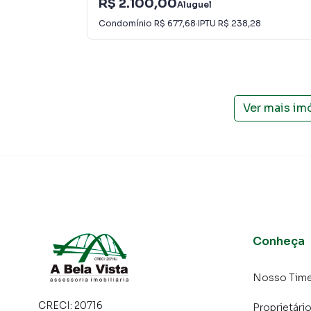
R$ 2.100,00
Aluguel
consequência uma maior chance de vender ou
Condomínio
R$ 677,68
·
IPTU
R$ 238,28
um time de programadores, corretores treina
atender proprietários e inquilinos.
Ver mais im
Conheça
Nosso Tim
CRECI:
20716
Proprietári