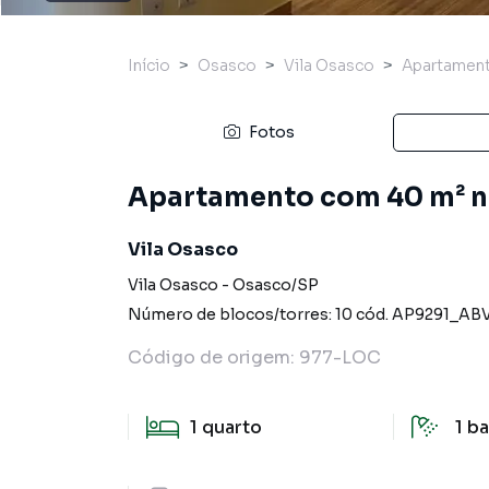
Início
Osasco
Vila Osasco
Apartamen
Fotos
Apartamento com 40 m² na
Vila Osasco
Vila Osasco
-
Osasco
/
SP
Número de blocos/torres:
10
cód.
AP9291_ABV
Código de origem:
977-LOC
1
quarto
1
ba