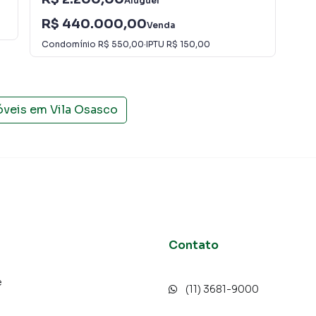
Aluguel
R$
 alugar seu imóvel mais rápido. Contamos também com
R$ 440.000,00
Con
Venda
dos e uma central de atendimento preparada para
Condomínio
R$ 550,00
·
IPTU
R$ 150,00
óveis em
Vila Osasco
Contato
e
(11) 3681-9000
o