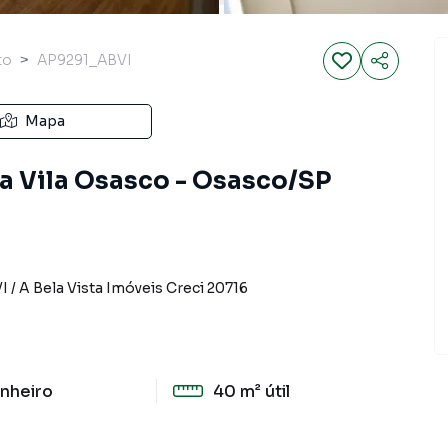
to
AP9291_ABVI
Mapa
 Vila Osasco - Osasco/SP
I
/
A Bela Vista Imóveis
Creci
20716
nheiro
40 m²
útil