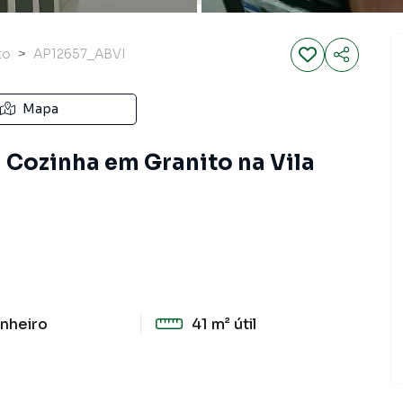
to
AP12657_ABVI
Mapa
Cozinha em Granito na Vila
nheiro
41 m²
útil