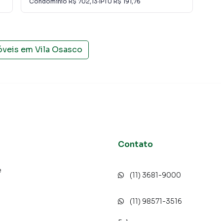
Condomínio
R$ 702,13
·
IPTU
R$ 191,76
Con
óveis em
Vila Osasco
Contato
e
(11) 3681-9000
o
(11) 98571-3516