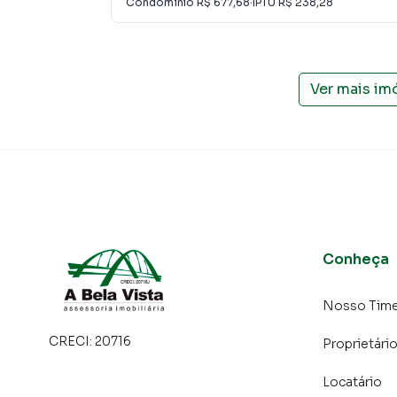
Condomínio
R$ 677,68
·
IPTU
R$ 238,28
atender proprietários e inquilinos.
Ver mais im
Conheça
Nosso Tim
CRECI:
20716
Proprietári
Locatário