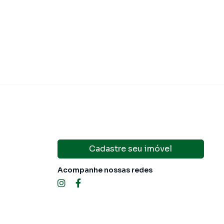
domínio
R$ 719,21
·
IPTU
R$ 191,07
Condomínio
R$ 7
Cadastre seu imóvel
Acompanhe nossas redes