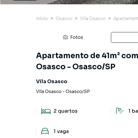
Início
Osasco
Vila Osasco
Apartamen
Fotos
Apartamento de 41m² com 
Osasco - Osasco/SP
Vila Osasco
Vila Osasco
-
Osasco
/
SP
2
quartos
1
ba
1
vaga