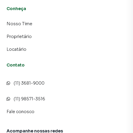
imóvel mais rápido. Contamos também com um time de
programadores, corretores treinados e uma central de
Conheça
atendimento preparada para atender proprietários e
inquilinos.
Nosso Time
Proprietário
Locatário
Contato
(11) 3681-9000
(11) 98571-3516
Fale conosco
Acompanhe nossas redes