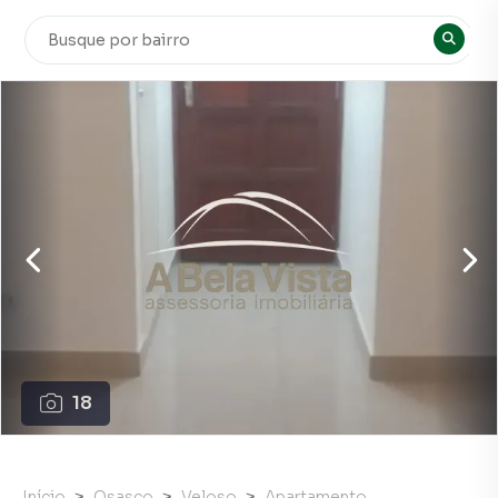
18
Início
Osasco
Veloso
Apartamento