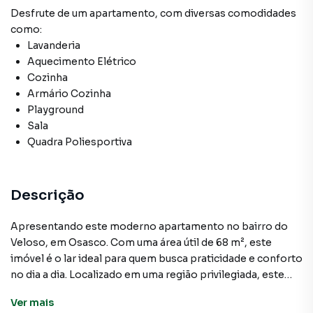
Desfrute de
um apartamento
, com diversas comodidades
como:
Lavanderia
Aquecimento Elétrico
Cozinha
Armário Cozinha
Playground
Sala
Quadra Poliesportiva
Descrição
Apresentando este moderno apartamento no bairro do
Veloso, em Osasco. Com uma área útil de 68 m², este
imóvel é o lar ideal para quem busca praticidade e conforto
no dia a dia. Localizado em uma região privilegiada, este
apartamento conta com fácil acesso a diversas
Ver
mais
comodidades, como supermercados, escolas e transporte