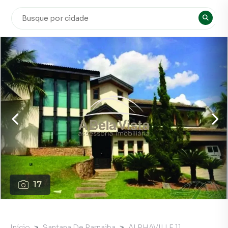
17
Início
Santana De Parnaiba
ALPHAVILLE 11