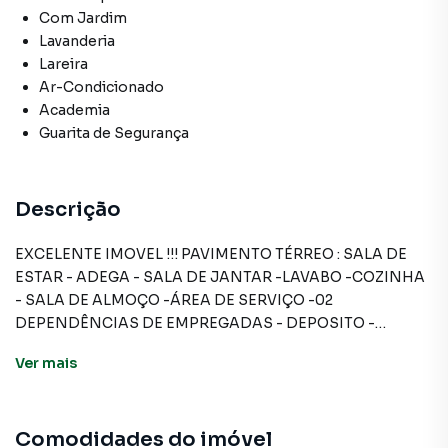
Com Jardim
Lavanderia
Lareira
Ar-Condicionado
Academia
Guarita de Segurança
Descrição
EXCELENTE IMOVEL !!! PAVIMENTO TÉRREO : SALA DE
ESTAR - ADEGA - SALA DE JANTAR -LAVABO -COZINHA
- SALA DE ALMOÇO -ÁREA DE SERVIÇO -02
DEPENDÊNCIAS DE EMPREGADAS - DEPOSITO -
VARANDA COBERTA COM CHURRASQUEIRA - SALA DE
Ver
mais
GINÁSTICA- PISCINA E GARAGEM: PISO SUPERIOR 04
DORMITÓRIOS SENDO 02 SUÍTES - SALA INTIMA - SALA
LEITURA . IMÓVEL É LOCALIZADA DE FRENTE PARA UM
Comodidades do imóvel
LAGO E TEM UM VISTA LINDA !