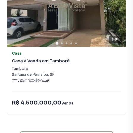
Contamos também com um time de programadores,
corretores treinados e uma central de atendimento
preparada para atender proprietários e inquilinos.
11
Casa
Casa à Venda em Tamboré
Tamboré
Santana de Parnaíba
,
SP
525
m²
4
4
9
R$ 4.500.000,00
Venda