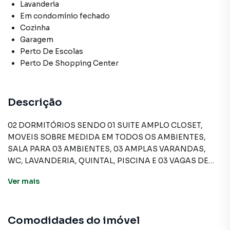
Lavanderia
Em condomínio fechado
Cozinha
Garagem
Perto De Escolas
Perto De Shopping Center
Descrição
02 DORMITÓRIOS SENDO 01 SUITE AMPLO CLOSET,
MOVEIS SOBRE MEDIDA EM TODOS OS AMBIENTES,
SALA PARA 03 AMBIENTES, 03 AMPLAS VARANDAS,
WC, LAVANDERIA, QUINTAL, PISCINA E 03 VAGAS DE
GARAGEM. MONITORAMENTO 24 HORAS, OK PARA
Ver
mais
FINANCIAR.
Comodidades do imóvel
Sobrado para Venda em região valorizada do bairro Vila