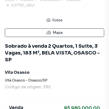
SO7787_ABVI
Fotos
Mapa
Sobrado à venda 2 Quartos, 1 Suite, 3
Vagas, 183 M², BELA VISTA, OSASCO -
SP
Vila Osasco
Vila Osasco
-
Osasco
/
SP
Código de origem:
395
Venda
R$ 980.000,00