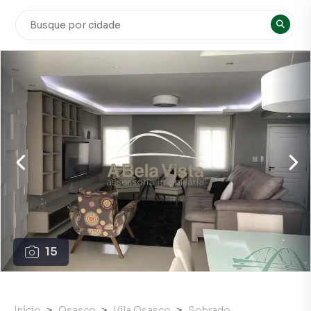
15
Início
Osasco
Vila Osasco
Sobrado