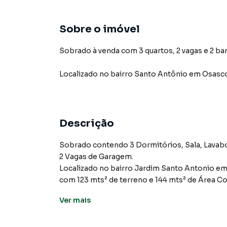
Sobre o imóvel
Sobrado à venda com 3 quartos, 2 vagas e 2 ba
Localizado
no bairro Santo Antônio
em Osasc
Descrição
Sobrado contendo 3 Dormitórios, Sala, Lavabo, Coz
2 Vagas de Garagem.
Localizado no bairro Jardim Santo Antonio em avenida com zona mista, ( res
com 123 mts² de terreno e 144 mts² de Área Co
ótima oportunidade de investimento.
Ver
mais
Venha conhecer de perto, é só agendar uma vi