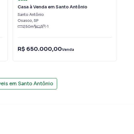
amos diversos imóveis em Osasco, especialmente em
Casa à Venda em Santo Antônio
So
 de marketing digital focada em produzir campanhas
Santo Antônio
San
o o número de contatos interessados e tendo como
Osasco
,
SP
Osa
 alugar seu imóvel mais rápido. Contamos também com
250
m²
3
1
dos e uma central de atendimento preparada para
R$ 650.000,00
R$
Venda
veis em
Santo Antônio