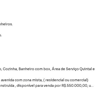
nheiros.
o
.
inha, Banheiro com box, Área de Serviço Quintal e
idencial ou comercial)
nstruída , disponível para venda por R$.550.000,00, uma
sita com um de nossos Corretores.