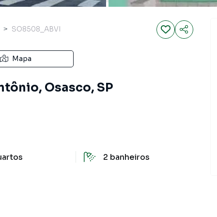
SO8508_ABVI
Mapa
ntônio, Osasco, SP
uartos
2
banheiros