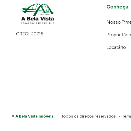
Conheça
Nosso Tim
CRECI:
20716
Proprietári
Locatário
©
A Bela Vista Imóveis
.
Todos os direitos reservados.
·
Term