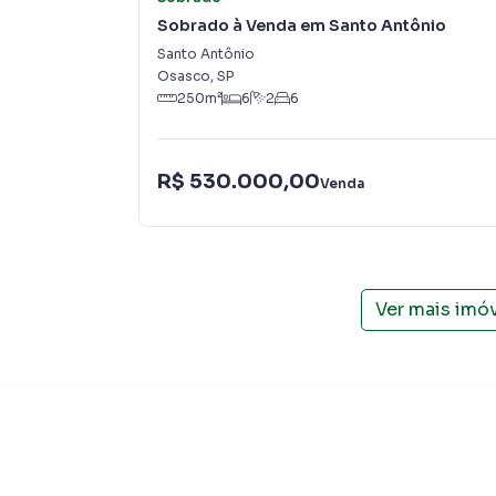
imobiliárias tradicionais. Já vendemos e loc
Sobrado à Venda em Santo Antônio
Santo Antônio. Isso porque temos uma equipe
Santo Antônio
específicas para Osasco, o que aumenta muit
Osasco
,
SP
consequência uma maior chance de vender ou
250
m²
6
2
6
um time de programadores, corretores treina
atender proprietários e inquilinos.
R$ 530.000,00
Venda
Ver mais imó