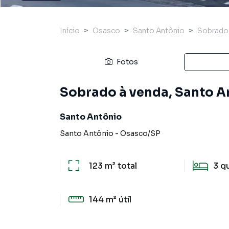
Início
Osasco
Santo Antônio
Sobrado
Fotos
Sobrado à venda, Santo A
Santo Antônio
Santo Antônio
-
Osasco
/
SP
123 m²
total
3
q
144 m²
útil