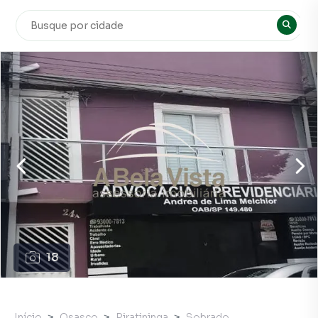
18
Início
Osasco
Piratininga
Sobrado