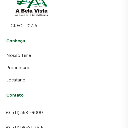
atendimento preparada para atender proprietários e
inquilinos.
CRECI:
20716
Conheça
Nosso Time
Proprietário
Locatário
Contato
(11) 3681-9000
(11) 98571-3516